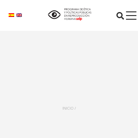
O
INICIO /