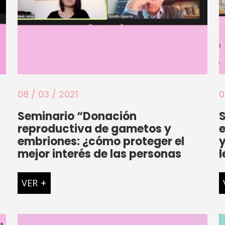
08 / 03 / 2021
0
Seminario “Donación
S
reproductiva de gametos y
embriones: ¿cómo proteger el
y
mejor interés de las personas
l
nacidas, de donantes y de
requirentes?”
VER
+