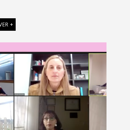
VER
+