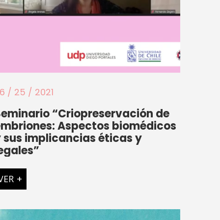
6 / 25 / 2021
eminario “Criopreservación de
embriones: Aspectos biomédicos
 sus implicancias éticas y
egales”
VER
+