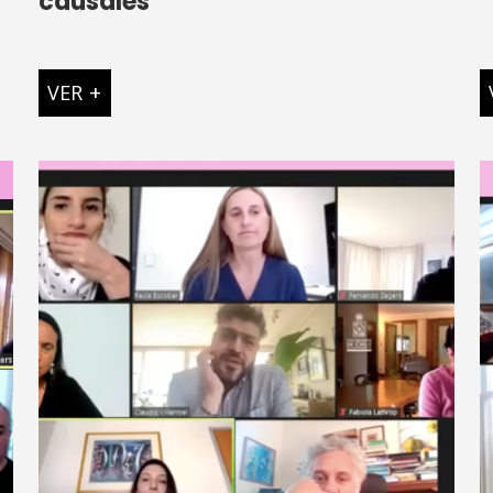
causales
VER
+