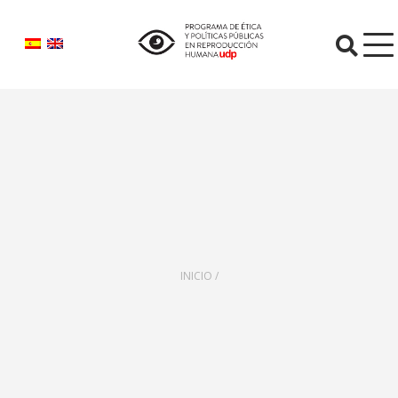
O
INICIO /