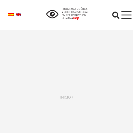
O
INICIO /