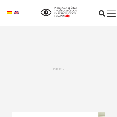
INICIO /
O