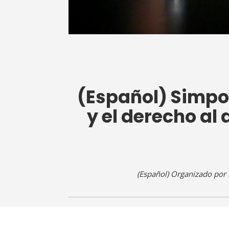
(Español) Simpo
y el derecho al
(Español) Organizado por
Sorry, this entry is only available in
Español
.