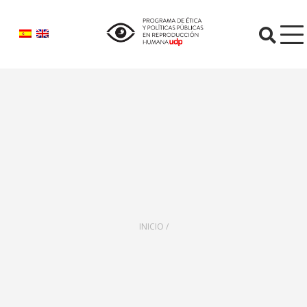
O
INICIO /