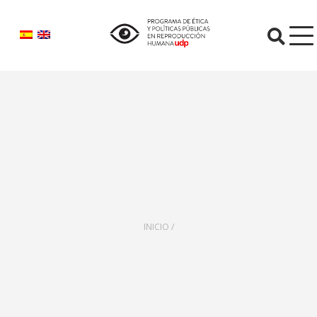
O
INICIO /