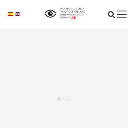
O
INICIO /