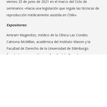
viernes 25 de junio de 2021 en el marco del Ciclo de
seminarios «Hacia una legislación que regule las técnicas de
reproducción médicamente asistida en Chile».
Expositores:
Amiram Magendzo, médico de la Clínica Las Condes.
Catriona McMillan, académica del Instituto Mason y la
Facultad de Derecho de la Universidad de Edimburgo.
Ángela Arenas, académica, Facultad de Derecho,
Universidad Finis Terrae.
Yañira Zúniga, académica, Facultad de Derecho, Universidad
Austral.
Moderadora:
Paula Escobar,
Cátedra Mujeres y Medios
UDP.
Conoce las próximas fechas
AQUÍ.